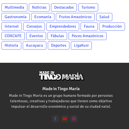
Multimedia
Noticias
Destacados
Turismo
Gastronomía
Ecomanía
Frutos Amazónicos
Salud
Internet
Consejos
Emprendedores
Fauna
Producción
CONCAFE
Eventos
Fábulas
Peces Amazónicos
Historia
Aucayacu
Deportes
LigaKusi
Made in Tingo María
Made in Tingo María es un grupo humano formado por personas
talentosas, creativas y trabajadoras que tienen como objetivo
impulsar el desarrollo económico y social de su ciudad natal.