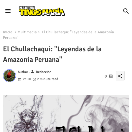
Inicio
Multimedia
El Chullachaqui: "Leyendas de la Amazonía
Peruana"
El Chullachaqui: "Leyendas de la
Amazonía Peruana"
person
Author -
Redacción
share
0
21:20
2 minute read