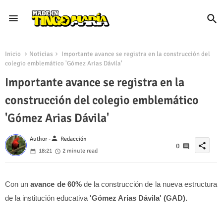
Inicio
Noticias
Importante avance se registra en la construcción del
colegio emblemático 'Gómez Arias Dávila'
Importante avance se registra en la
construcción del colegio emblemático
'Gómez Arias Dávila'
person
Author -
Redacción
share
0
18:21
2 minute read
Con un
avance de 60%
de la construcción de la nueva estructura
de la institución educativa
'Gómez Arias Dávila' (GAD).