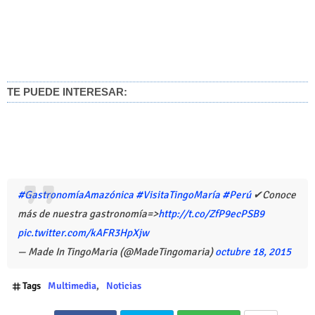
TE PUEDE INTERESAR:
#GastronomíaAmazónica
#VisitaTingoMaría
#Perú
✔Conoce
más de nuestra gastronomía=>
http://t.co/ZfP9ecPSB9
pic.twitter.com/kAFR3HpXjw
— Made In TingoMaria (@MadeTingomaria)
octubre 18, 2015
Tags
Multimedia
Noticias