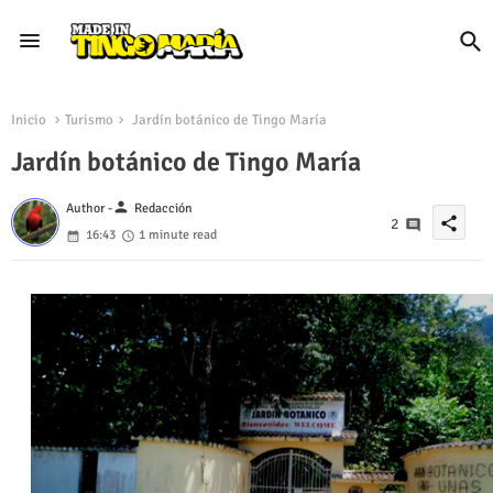
Inicio
Turismo
Jardín botánico de Tingo María
Jardín botánico de Tingo María
person
Author -
Redacción
share
2
16:43
1 minute read